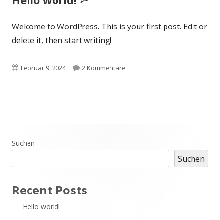
Hello world!
Welcome to WordPress. This is your first post. Edit or
delete it, then start writing!
Veröffentlicht
zu Hello world!
Februar 9, 2024
2 Kommentare
am
Haupt-
Suchen
Suchen
Seitenleiste
Recent Posts
Hello world!